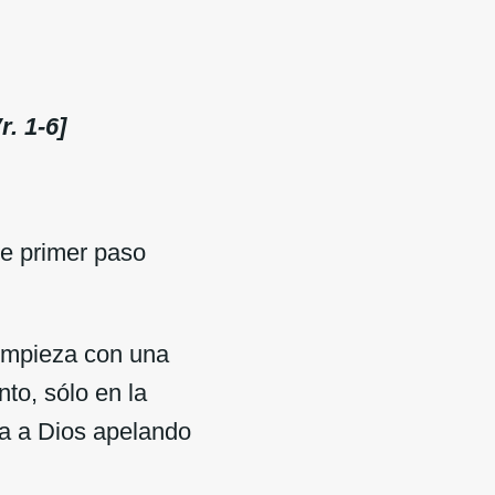
. 1-6]
te primer paso
empieza con una
to, sólo en la
ca a Dios apelando