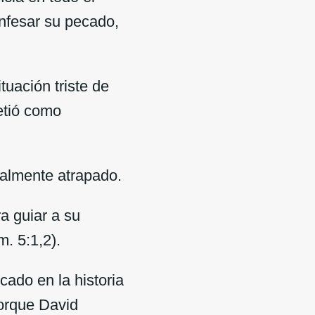
nfesar su pecado,
uación triste de
etió como
almente atrapado.
a guiar a su
m. 5:1,2).
cado en la historia
porque David