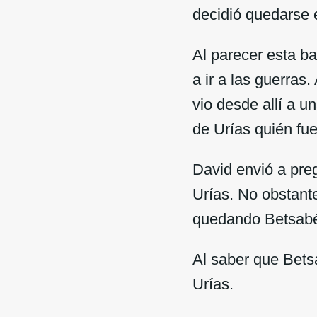
decidió quedarse e
Al parecer esta b
a ir a las guerras
vio desde allí a 
de Urías quién fue
David envió a preg
Urías. No obstante
quedando Betsab
Al saber que Bets
Urías.