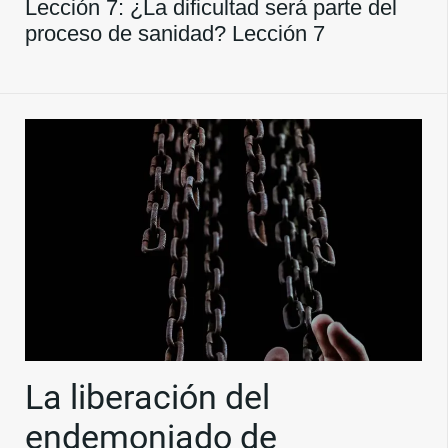
Lección 7: ¿La dificultad será parte del
proceso de sanidad? Lección 7
La liberación del
endemoniado de