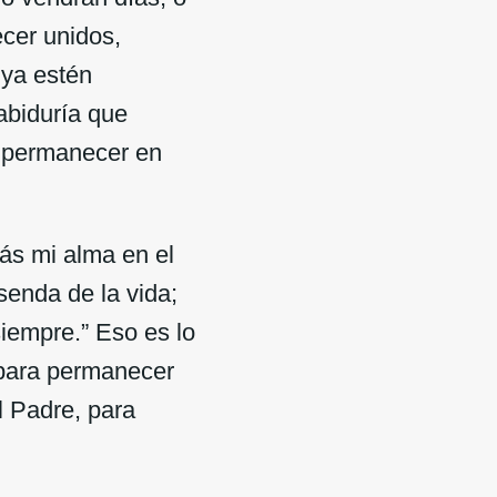
cer unidos,
 ya estén
abiduría que
s permanecer en
rás mi alma en el
senda de la vida;
siempre.” Eso es lo
 para permanecer
el Padre, para