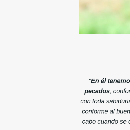
“
En él tenemo
pecados
, confo
con toda sabidurí
conforme al buen 
cabo cuando se c