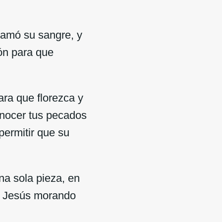
ramó su sangre, y
zón para que
ara que florezca y
onocer tus pecados
permitir que su
una sola pieza, en
de Jesús morando