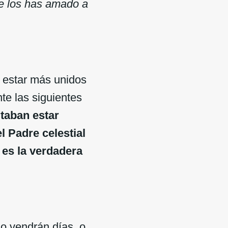
ue los has amado a
r estar más unidos
te las siguientes
taban estar
l Padre celestial
 es la verdadera
o vendrán días, o