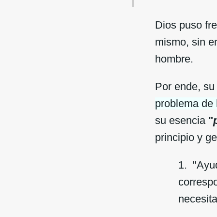
Dios puso fr
mismo, sin e
hombre.
Por ende, su 
problema de 
su esencia
"
principio y g
1. "Ayud
corresp
necesita