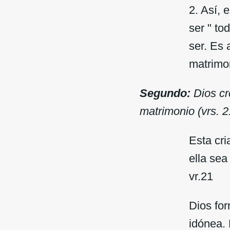
2. Así, 
ser " to
ser. Es 
matrimon
Segundo:
Dios cr
matrimonio (vrs. 2
Esta cri
ella se
vr.21
Dios for
idónea.