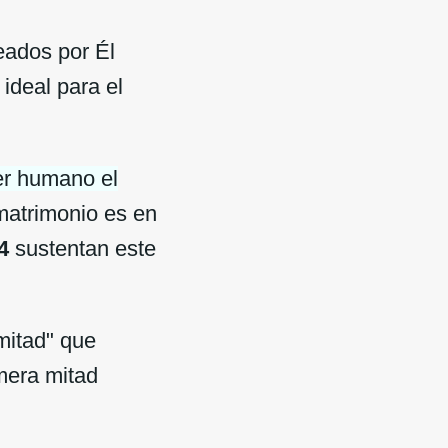
eados por Él
ideal para el
ser humano el
matrimonio es en
4
sustentan este
 mitad" que
mera mitad