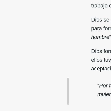
trabajo 
Dios se 
para for
hombre
”
Dios for
ellos tu
aceptac
“
Por 
mujer