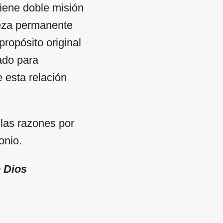
tiene doble misión
ueza permanente
ropósito original
ado para
 esta relación
las razones por
onio.
e Dios