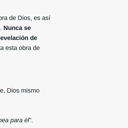
ra de Dios, es así
s.
Nunca se
revelación de
ta esta obra de
re, Dios mismo
nea para él
”.