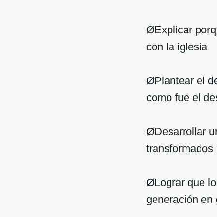
ØExplicar porq
con la iglesia
ØPlantear el de
como fue el de
ØDesarrollar u
transformados 
ØLograr que los
generación en 