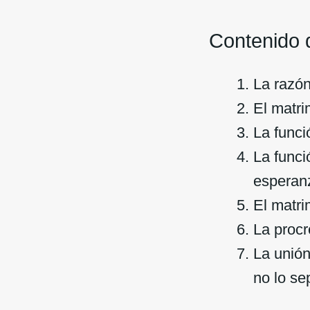
Contenido d
La razó
El matri
La funci
La funci
esperanz
El matri
La procr
La unión
no lo se