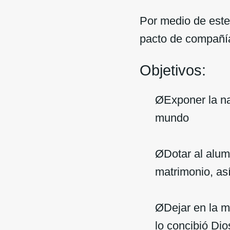
Por medio de este
pacto de compañía
Objetivos:
ØExponer la na
mundo
ØDotar al alum
matrimonio, as
ØDejar en la m
lo concibió Dio