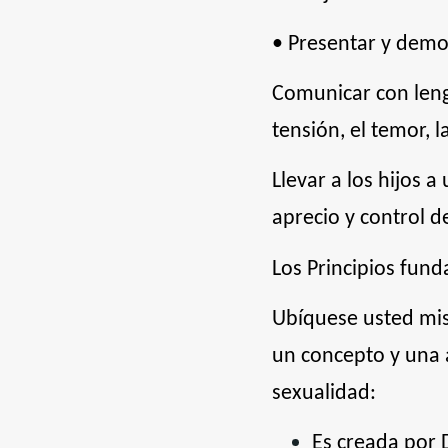
• Presentar y demost
Comunicar con leng
tensión, el temor, l
Llevar a los hijos a
aprecio y control d
Los Principios fund
Ubíquese usted mis
un concepto y una a
sexualidad:
Es creada por D