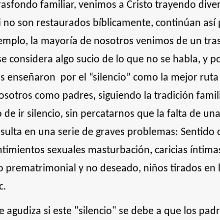
rasfondo familiar, venimos a Cristo trayendo dive
i no son restaurados bíblicamente, continúan así 
jemplo, la mayoría de nosotros venimos de un tra
se considera algo sucio de lo que no se habla, y p
os enseñaron
por el “silencio” como la mejor ruta
otros como padres, siguiendo la tradición famili
e ir silencio, sin percatarnos que la falta de un
resulta en una serie de graves problemas: Sentido 
timientos sexuales masturbación, caricias íntima
prematrimonial y no deseado, niños tirados en la 
c.
e agudiza si este "silencio" se debe a que los pad