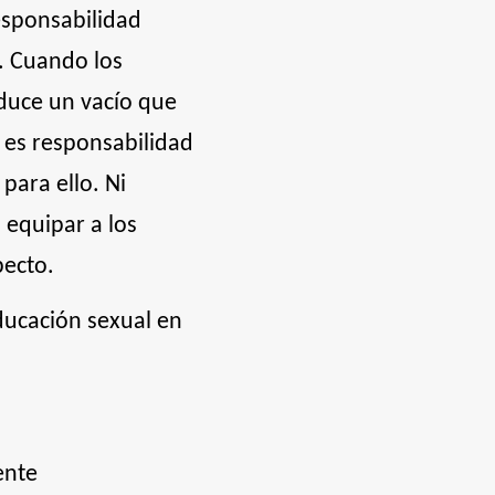
esponsabilidad
a. Cuando los
duce un vacío que
o es responsabilidad
para ello. Ni
a equipar a los
pecto.
ducación sexual en
ente