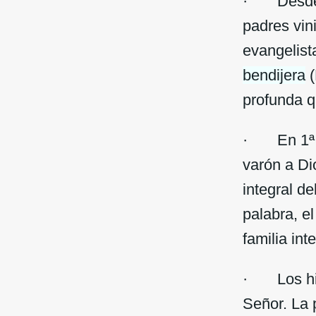
· Desde el
padres vin
evangelist
bendijera
(
profunda q
· En 1ª. T
varón a Di
integral de
palabra, e
familia int
· Los hijo
Señor. La 