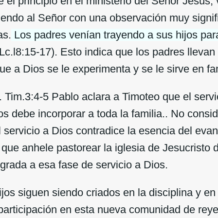
 principio en el ministerio del Señor Jesús,
iendo al Señor con una observación muy signifi
as.
Los padres venían trayendo a sus hijos par
Lc.l8:15-17). Esto indica que los padres llevan
ue a Dios se le experimenta y se le sirve en fam
im.3:4-5 Pablo aclara a Timoteo que el servic
os debe incorporar a toda la familia.. No consid
l servicio a Dios contradice la esencia del eva
l que anhele pastorear la iglesia de Jesucristo 
egrada a esa fase de servicio a Dios.
s siguen siendo criados en la disciplina y en 
participación en esta nueva comunidad de reye