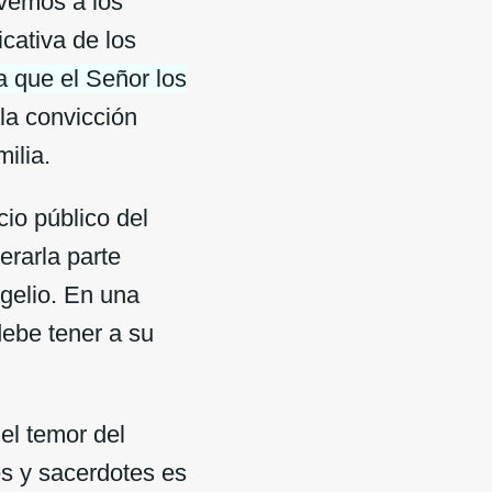
 vemos a los
cativa de los
a que el Señor los
 la convicción
ilia.
io público del
erarla parte
ngelio. En una
debe tener a su
el temor del
s y sacerdotes es