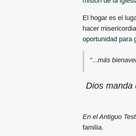
misión de la igles
El hogar es el lug
hacer misericordi
oportunidad para 
“...
más bienaven
Dios manda q
En el Antiguo Tes
familia.