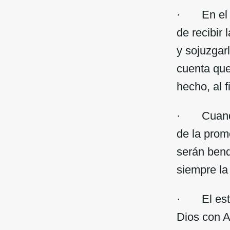
· En el ja
de recibir 
y sojuzgar
cuenta que
hecho, al 
· Cuando 
de la prom
serán bendi
siempre la
· El estab
Dios con A