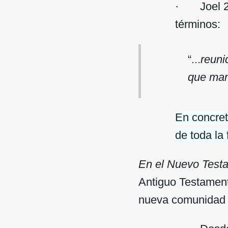
· Joel 2:1
términos:
“...
reuni
que mam
En concret
de toda la 
En el Nuevo Test
Antiguo Testamento
nueva comunidad 