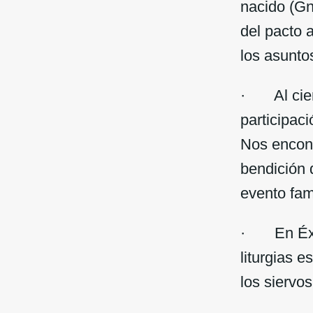
nacido (Gn.
del pacto 
los asunto
· Al cierr
participaci
Nos encont
bendición 
evento fam
· En Éxodo
liturgias e
los siervo