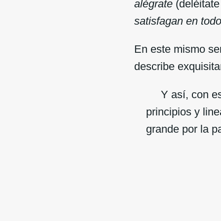
alégrate
(deléitat
satisfagan en tod
En este mismo sen
describe exquisit
Y así, con este
principios y li
grande por la p