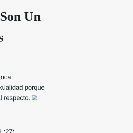
 Son Un
s
unca
exualidad porque
l respecto.
 :27)