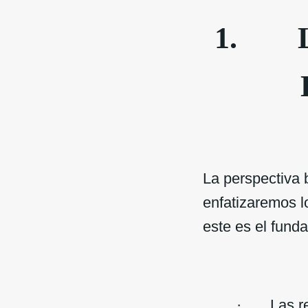
1.
La perspectiva 
enfatizaremos lo
este es el fund
· Las rela