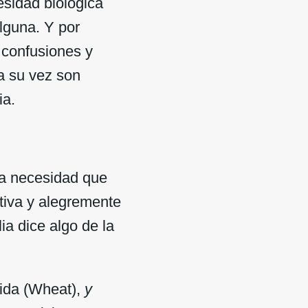
sidad biológica
alguna. Y por
 confusiones y
a su vez son
ia.
ta necesidad que
itiva y alegremente
ia dice algo de la
vida (Wheat),
y