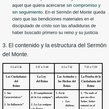
aquel que quiera acercarse
sin compromiso y
sin seguimiento
. En el Sermón del Monte queda
claro que las bendiciones materiales en el
discipulado de cristo son las añadiduras de
haber buscado primero su reino y su justicia.
3. El contenido y la estructura del Sermón
del Monte.
5:1 al 5:16
5:17 a 5:48
6:1 a 7:12
7:13 a 7:29
Los Ciudadanos
La Ley
Las Actitudes y
La Prueba de la
del
del Reino
los Hechos del
Ciudadanía del
Reino
Reino
Reino
1. Sus
1. El cumplimiento
1. En la
1. “No todo el
Características”
de la Ley antigua”.
adoración:
que me dice:
Las
Señor, Señor
2. Su Influencia”
2. La Ley antigua
dádivas
entrará en el
y la Nueva