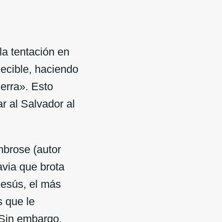
la tentación en
ecible, haciendo
erra». Esto
r al Salvador al
brose (autor
avia que brota
 Jesús, el más
s que le
 Sin embargo,