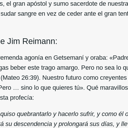
, el gran apóstol y sumo sacerdote de nuestra 
 sudar sangre en vez de ceder ante el gran ten
de Jim Reimann:
tremenda agonía en Getsemaní y oraba: «Padre
gas beber este trago amargo. Pero no sea lo qu
» (Mateo 26:39). Nuestro futuro como creyente
ero … sino lo que quieres tú». Qué maravilloso
sta profecía:
iso quebrantarlo y hacerlo sufrir, y como él o
rá su descendencia y prolongará sus días, y lle