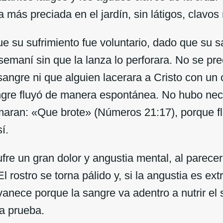
 más preciada en el jardín, sin látigos, clavos 
e su sufrimiento fue voluntario, dado que su s
emaní sin que la lanza lo perforara. No se pr
angre ni que alguien lacerara a Cristo con un 
angre fluyó de manera espontánea. No hubo nec
maran: «Que brote» (Números 21:17), porque fl
í.
re un gran dolor y angustia mental, al parecer
El rostro se torna pálido y, si la angustia es ex
anece porque la sangre va adentro a nutrir el se
a prueba.