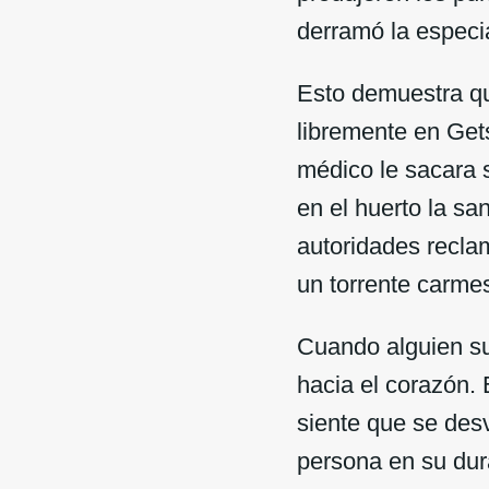
derramó la especia
Esto demuestra qu
libremente en Gets
médico le sacara s
en el huerto la s
autoridades recla
un torrente carmes
Cuando alguien suf
hacia el corazón. 
siente que se desv
persona en su dur