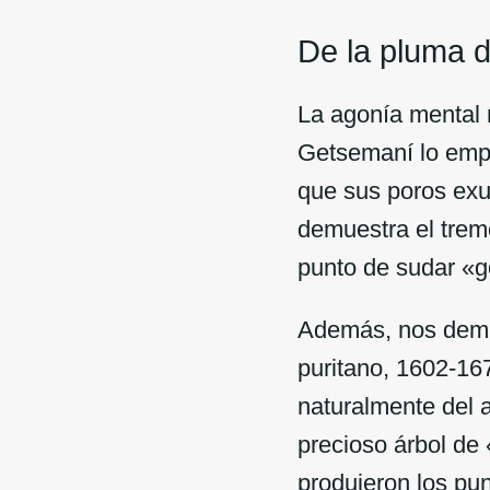
De la pluma 
La agonía mental r
Getsemaní lo empu
que sus poros exu
demuestra el trem
punto de sudar «g
Además, nos demu
puritano, 1602-167
naturalmente del a
precioso árbol de 
produjeron los pun