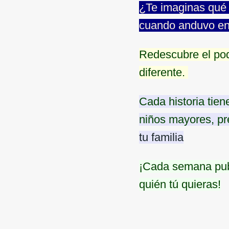
¿Te imaginas qué d
cuando anduvo en 
Redescubre el pod
diferente.
Cada historia tien
niños mayores, p
tu familia
¡Cada semana publ
quién tú quieras!